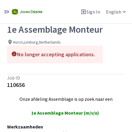
Single
Position
Sign In
English
View All Jobs
1e Assemblage Monteur
Horst,Limburg,Netherlands
No longer accepting applications.
Job ID
110656
Onze afdeling Assemblage is op zoek naar een
1e Assemblage Monteur (m/v/x)
Werkzaamheden