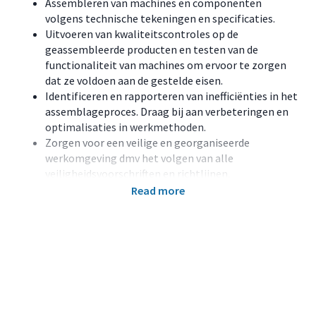
Assembleren van machines en componenten
volgens technische tekeningen en specificaties.
Uitvoeren van kwaliteitscontroles op de
geassembleerde producten en testen van de
functionaliteit van machines om ervoor te zorgen
dat ze voldoen aan de gestelde eisen.
Identificeren en rapporteren van inefficiënties in het
assemblageproces. Draag bij aan verbeteringen en
optimalisaties in werkmethoden.
Zorgen voor een veilige en georganiseerde
werkomgeving dmv het volgen van alle
veiligheidsvoorschriften en richtlijnen.
Nauw samenwerken met andere teamleden en
Read more
afdelingen om een soepele productie te
waarborgen.
Effectief communiceren met supervisors en
collega's over de voortgang en eventuele
problemen.
Profiel
Je beschikt over een afgeronde opleiding in een