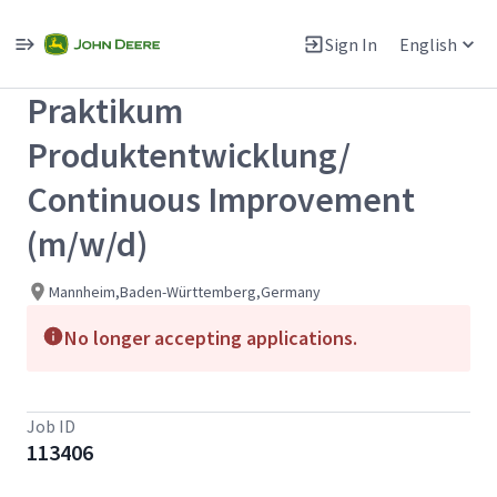
Single
Position
Sign In
English
View All Jobs
Praktikum
Produktentwicklung/
Continuous Improvement
(m/w/d)
Mannheim,Baden-Württemberg,Germany
No longer accepting applications.
Job ID
113406