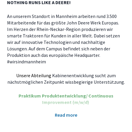
NOTHING RUNS LIKE A DEERE!
An unserem Standort in Mannheim arbeiten rund 3.500
Mitarbeitende für das größte John Deere Werk Europas.
Im Herzen der Rhein-Neckar-Region produzieren wir
smarte Traktoren für Kunden in aller Welt. Dabei setzen
wir auf innovative Technologien und nachhaltige
Lösungen. Auf dem Campus befindet sich neben der
Produktion auch das europäische Headquarter.
#wirsindmannheim
Unsere Abteilung
Kabinenentwicklung sucht zum
nächstmöglichen Zeitpunkt wissbegierige Unterstützung.
Praktikum
Produktentwicklung/ Continuous
Improvement
(m/w/d)
Read more
Du bist ein wichtiger Teil
eines kleinen schlagkräftigen
Teams und arbeitest in einem spannenden und
internationalen Umfeld. Mit Deiner Arbeit trägst Du persönlich