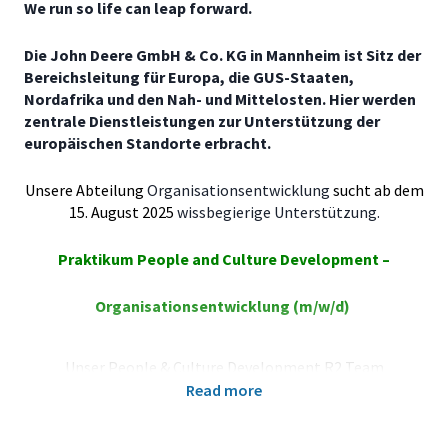
We run so life can leap forward.
Die John Deere GmbH & Co. KG in Mannheim ist Sitz der
Bereichsleitung für Europa, die GUS-Staaten,
Nordafrika und den Nah- und Mittelosten. Hier werden
zentrale Dienstleistungen zur Unterstützung der
europäischen Standorte erbracht.
Unsere Abteilung
Organisationsentwicklung
sucht ab dem
15. August 2025
wissbegierige Unterstützung.
Praktikum People and Culture Development –
Organisationsentwicklung (m/w/d)
Unser People & Culture Development R2 Team
unterstützt Mitarbeitende und Führungskräfte bei den
Read more
Themen Mitarbeitenden- & Organisationsentwicklung,
Diversity, Equity & Inclusion sowie Mitarbeitenden-
Engagement. Unsere Abteilung lebt eine