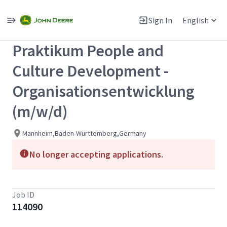
Single
Position
Sign In
English
View All Jobs
Praktikum People and
Culture Development -
Organisationsentwicklung
(m/w/d)
Mannheim,Baden-Württemberg,Germany
No longer accepting applications.
Job ID
114090