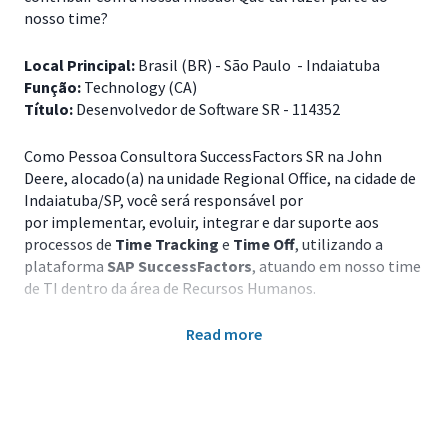
nosso time?
Local Principal:
Brasil (BR) - São Paulo - Indaiatuba
Função:
Technology (CA)
Título:
Desenvolvedor de Software SR - 114352
Como Pessoa Consultora SuccessFactors SR na John
Deere, alocado(a) na unidade Regional Office, na cidade de
Indaiatuba/SP, você será responsável por
por implementar, evoluir, integrar e dar suporte aos
processos de
Time Tracking
e
Time Off
, utilizando a
plataforma
SAP SuccessFactors
, atuando em nosso time
de TI dentro da área de Recursos Humanos.
Acreditamos que as pessoas são o nosso maior ativo, e é
Read more
por isso que investimos em tecnologia para transformar a
experiência de cada colaborador ao redor do mundo.
Estamos construindo soluções digitais que impactam
diretamente a jornada de milhares de profissionais
globalmente, e você pode fazer parte disso.