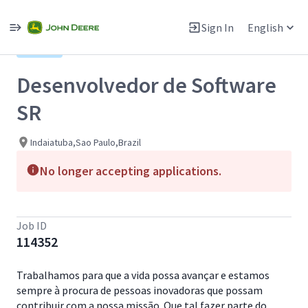
Single
Position
Sign In
English
View All Jobs
Hybrid
Desenvolvedor de Software
SR
Indaiatuba,Sao Paulo,Brazil
No longer accepting applications.
Job ID
114352
Trabalhamos para que a vida possa avançar e estamos
sempre à procura de pessoas inovadoras que possam
contribuir com a nossa missão. Que tal fazer parte do