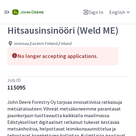
Single
Position
Sign In
English
View All Jobs
Hitsausinsinööri (Weld ME)
Joensuu,Eastern Finland,Finland
No longer accepting applications.
Job ID
115095
John Deere Forestry Oy tarjoaa innovatiivisia ratkaisuja
metsätalouteen. Vihreät metsäkoneemme parantavat
puunkorjuun tuottavuutta kaikkialla maailmassa.
Edistykselliset digitaaliset ratkaisut tukevat kestävää
metsänhoitoa, helpottavat leimikonsuunnittelua ja
tehostavat koneketjujen hallintaa. Kuljettajaa avustavat