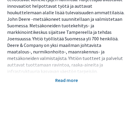
innovaatiot helpottavat työtä ja auttavat
houkuttelemaan alalle lisää tulevaisuuden ammattilaisia.
John Deere -metsäkoneet suunnitellaan ja valmistetaan
Suomessa. Metsäkoneiden tuotekehitys- ja
markkinointikeskus sijaitsee Tampereella ja tehdas
Joensuussa. Yhtiö työllistää Suomessa yli 700 henkilöä.
Deere & Company on yksi maailman johtavista
maatalous-, nurmikonhoito-, maanrakennus- ja
metsäkoneiden valmistajista. Yhtiön tuotteet ja palvelut
auttavat tuottamaan ravintoa, raaka-aineita ja
infrastruktuuria kasvavan väestön tarpeisiin.
Read more
Primary Location: Finland (FI) - Eastern Finland - Joensuu
Tehtävänkuva
Haemme hitsausinsinööriä (Weld ME) Joensuun
tehtaalle
Hitsausinsinöörinä toimit osana