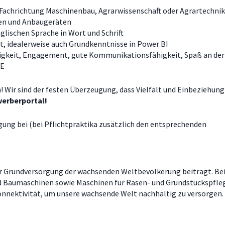
 Fachrichtung Maschinenbau, Agrarwissenschaft oder Agrartechni
en und Anbaugeräten
glischen Sprache in Wort und Schrift
, idealerweise auch Grundkenntnisse in Power BI
gkeit, Engagement, gute Kommunikationsfähigkeit, Spaß an der
CE
n! Wir sind der festen Überzeugung, dass Vielfalt und Einbeziehun
werberportal!
ung bei (bei Pflichtpraktika zusätzlich den entsprechenden
zur Grundversorgung der wachsenden Weltbevölkerung beiträgt. Bei
d Baumaschinen sowie Maschinen für Rasen- und Grundstückspflege.
onnektivität, um unsere wachsende Welt nachhaltig zu versorgen.