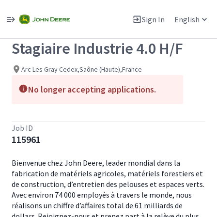
Single
Position
Sign In
English
View All Jobs
Stagiaire Industrie 4.0 H/F
Arc Les Gray Cedex,Saône (Haute),France
No longer accepting applications.
Job ID
115961
Bienvenue chez John Deere, leader mondial dans la
fabrication de matériels agricoles, matériels forestiers et
de construction, d’entretien des pelouses et espaces verts.
Avec environ 74 000 employés à travers le monde, nous
réalisons un chiffre d’affaires total de 61 milliards de
dollars. Rejoignez-nous et prenez part à la relève du plus