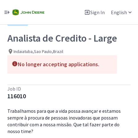
Single
Position
Sign In
English
View All Jobs
Hybrid
Analista de Credito - Large
Indaiatuba,Sao Paulo,Brazil
No longer accepting applications.
Job ID
116010
Trabalhamos para que a vida possa avançar e estamos
sempre à procura de pessoas inovadoras que possam
contribuir com a nossa missão. Que tal fazer parte do
nosso time?