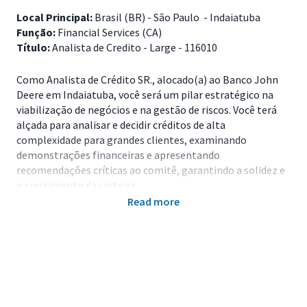
Local Principal:
Brasil (BR) - São Paulo - Indaiatuba
Função:
Financial Services (CA)
Título:
Analista de Credito - Large - 116010
Como
Analista de Crédito SR., alocado(a) ao Banco John
Deere em Indaiatuba, você será um pilar estratégico na
viabilização de negócios e na gestão de riscos. Você terá
alçada para
analisar e decidir créditos de alta
complexidade para grandes clientes, examinando
demonstrações financeiras e apresentando
recomendações críticas ao comitê, garantindo a solidez e
o crescimento da carteira.
Sua atuação será essencial para manter relações
Read more
estratégicas com clientes e concessionários, validando a
integridade das informações e atuando como um
consultor sênior para alavancar os negócios, sempre em
estrito alinhamento com as políticas da companhia.
Principais Responsabilidades