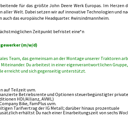
beitende für das größte John Deere Werk Europas. Im Herzen d
 aller Welt. Dabei setzen wir auf innovative Technologien und n
n auch das europäische Headquarter. #wirsindmannheim.
ächstmöglichen Zeitpunkt befristet
eine*n
gewerker (m/w/d)
giales Team, das gemeinsam an der Montage unserer Traktoren arbe
Miteinander. Du arbeitest in einer eigenverantwortlichen Gruppe,
 erreicht und sich gegenseitig unterstützt.
n auf Teilzeit uvm.
inanzierte Betriebsrente und Optionen steuerbegünstigter privat
itionen HDI/Allianz, AVWL)
, Company Bike, FamPlus uvm.
tigen Tarifvertrag der IG Metall; darüber hinaus prozentuale
Zusätzlich erhältst Du nach einer Einarbeitungszeit von sechs Woc