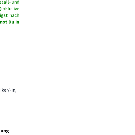
etall- und
(inklusive
igst nach
nst Du in
ker/-in,
nung