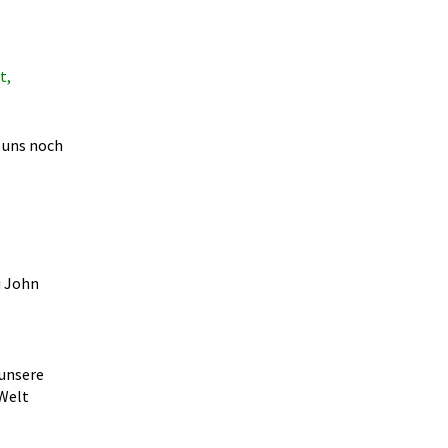
t,
g uns noch
i John
 unsere
 Welt