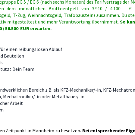
ltgruppe EG 5 / EG 6 (nach sechs Monaten) des Tarifvertrags der M
eben dem monatlichen Bruttoentgelt von 3.910 / 4.100 €
sgeld, T-Zug, Weihnachtsgeld, Trafobaustein) zusammen. Du ste
aktiv mitgestaltest und mehr Verantwortung übernimmst.
So kan
00 / 56.500 EUR erwarten.
für einen reibungslosen Ablauf
nd Bauteilen
ds
rstützt Dein Team
ndwerklichen Bereich z.B. als
KFZ-Mechaniker/-in, KFZ-Mechatroni
 Mechatroniker/-in oder Metallbauer/-in
cher Arbeit
am
n Zeitpunkt in
Mannheim
zu besetzen
. Bei entsprechender Eig