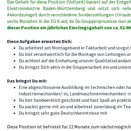
Das Gehalt für diese Position (Vollzeit) basiert auf der Entge
Elektroindustrie Baden-Württemberg und setzt sich n
Akkordzulage!)
durch verschiedene Sonderzahlungen (Urlaub
sechs Monaten in die EG 6 auf, da Du Gruppenprozesse nun 
dieser Position ein jährliches Einstiegsgehalt von ca. 53.9
Diese Aufgaben erwarten Dich:
Du arbeitest am Montageband in Taktarbeit und sorgst 
Du bist verantwortlich für die Montage von Leitungen u
Du
achtest auf die Einhaltung unserer Qualitätsstandar
Du bringst Dich aktiv in die Gruppenarbeit ein und unte
Das bringst Du mit:
Eine abgeschlossene Ausbildung im technischen oder ha
Industriemechaniker/-in, Landmaschinenmechaniker/-in,
Du bist handwerklich geschickt und hast Spaß an praktis
Du packst gerne mit an und arbeitest zuverlässig im Te
Du bringst sehr gute Deutschkenntnisse mit
Diese Position
ist befristet für 12 Monate
zum nächstmögliche