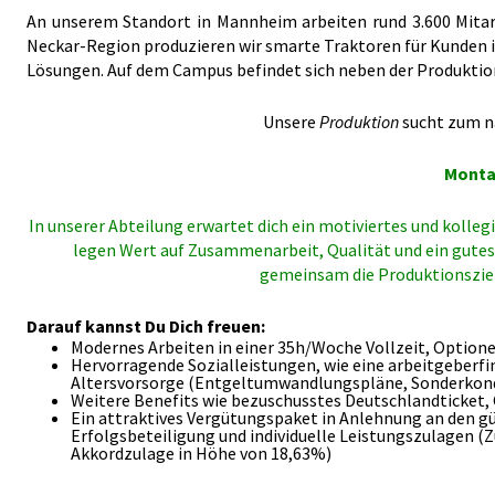
An unserem Standort in Mannheim arbeiten rund 3.600 Mitar
Neckar-Region produzieren wir smarte Traktoren für Kunden in
Lösungen. Auf dem Campus befindet sich neben der Produktio
Unsere
Produktion
sucht zum
n
Monta
In unserer Abteilung erwartet dich ein motiviertes und kolle
legen Wert auf Zusammenarbeit, Qualität und ein gutes 
gemeinsam die Produktionsziele
Darauf kannst Du Dich freuen:
Modernes Arbeiten in einer 35h/Woche Vollzeit, Optione
Hervorragende Sozialleistungen, wie eine arbeitgeberf
Altersvorsorge (Entgeltumwandlungspläne, Sonderkond
Weitere Benefits wie bezuschusstes Deutschlandticket
Ein attraktives Vergütungspaket in Anlehnung an den gül
Erfolgsbeteiligung und individuelle Leistungszulagen (
Akkordzulage
in Höhe von 18,63%)