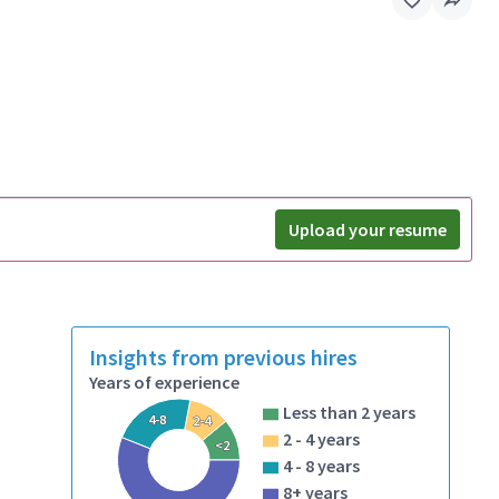
Upload your resume
Insights from previous hires
Years of experience
Less than 2 years
4-8
2-4
2 - 4 years
<2
4 - 8 years
8+ years