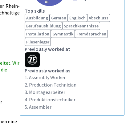
8+
er Rhein-
Top skills
achhaltige
Ausbildung
German
Englisch
Abschluss
Berufsausbildung
Sprachkenntnisse
Installation
Gymnastik
Fremdsprachen
Fliesenleger
Previously worked at
itet. Wir
 die
Previously worked as
1. Assembly Worker
2. Production Technician
3. Montagearbeiter
4. Produktionstechniker
er
5. Assembler
hen eine