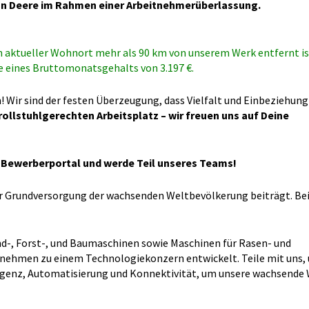
ohn Deere im Rahmen einer Arbeitnehmerüberlassung.
 aktueller Wohnort mehr als 90 km von unserem Werk entfernt is
he eines Bruttomonatsgehalts
von 3.197 €.
! Wir sind der festen Überzeugung, dass Vielfalt und Einbeziehun
rollstuhlgerechten Arbeitsplatz – wir freuen uns auf Deine
ne-Bewerberportal und werde Teil unseres Teams!
zur Grundversorgung der wachsenden Weltbevölkerung beiträgt. Be
nd-, Forst-, und Baumaschinen sowie Maschinen für Rasen- und
rnehmen zu einem Technologiekonzern entwickelt. Teile mit uns,
elligenz, Automatisierung und Konnektivität, um unsere wachsende