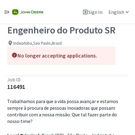
Single
Position
Sign In
English
View All Jobs
Engenheiro do Produto SR
Indaiatuba,Sao Paulo,Brazil
No longer accepting applications.
Job ID
116491
Trabalhamos para que a vida possa avançar e estamos
sempre à procura de pessoas inovadoras que possam
contribuir com a nossa missão. Que tal fazer parte do
nosso time?