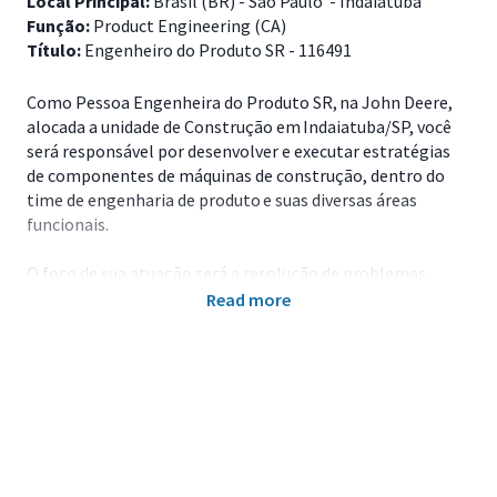
Local Principal:
Brasil (BR) - São Paulo - Indaiatuba
Função:
Product Engineering (CA)
Título:
Engenheiro do Produto SR - 116491
Como Pessoa Engenheira do Produto SR, na John Deere,
alocada a unidade de Construção em Indaiatuba/SP, você
será responsável por desenvolver e executar estratégias
de componentes de máquinas de construção, dentro do
time de engenharia de produto e suas diversas áreas
funcionais.
O foco de sua atuação será a resolução de problemas,
redução de custo e melhoria contínua do produto. Você
Read more
será o suporte dos times de CI e PDP para Sistemas
Hidráulicos e Elétricos de produtos fabricados na Planta 1
(retroescavadeiras, pás-carregadeiras, tratores de esteira
e motoniveladoras).
Atuará fortemente em times multifuncionais
com áreas como compras, qualidade, manufatura e
suporte ao produto para desenvolver ou realocar