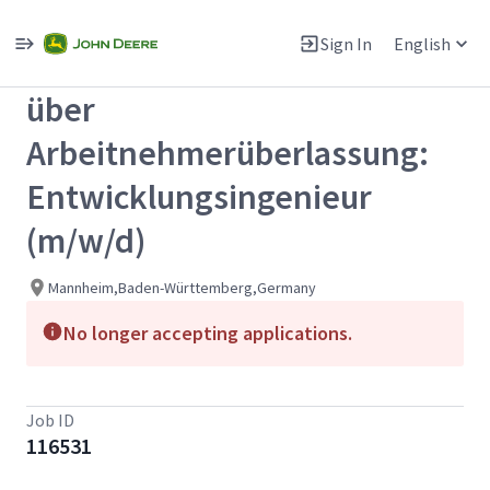
Single
Position
Sign In
English
View All Jobs
über
Arbeitnehmerüberlassung:
Entwicklungsingenieur
(m/w/d)
Mannheim,Baden-Württemberg,Germany
No longer accepting applications.
Job ID
116531