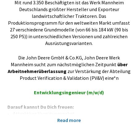
Mit rund 3.350 Beschäftigten ist das Werk Mannheim
Deutschlands größter Hersteller und Exporteur
landwirtschaftlicher Traktoren. Das
Produktionsprogramm für den weltweiten Markt umfasst
27 verschiedene Grundmodelle (von 66 bis 184 kW (90 bis
250 PS)) in unterschiedlichen Versionen und zahlreichen
Ausrüstungsvarianten.
Die John Deere GmbH & Co.KG, John Deere Werk
Mannheim sucht zum nächstmöglichen Zeitpunkt
über
Arbeitnehmerüberlassung
zur Verstärkung der Abteilung
Product Verification & Validation (PV&V) eine*n
Entwicklungsingenieur (m/w/d)
Darauf kannst Du Dich freuen:
• Attraktives Vergütungspaket
Read more
• Hybrides Arbeiten in einer 35 Stundenwoche
• Hervorragende Sozialleistungen
• Flexibles und modernes Arbeiten sowie Entwicklungs-