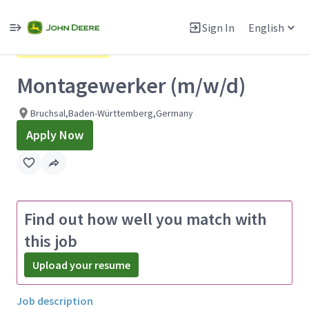
Single
Position
Sign In
English
View All Jobs
Company Priority
Montagewerker (m/w/d)
Bruchsal,Baden-Württemberg,Germany
Apply Now
Find out how well you match with
this job
Upload your resume
Job description