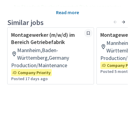
Am Standort Bruchsal erwartet Dich ein engagiertes
Read more
Team, das mit Leidenschaft und Präzision an der Montage
unserer Kabinen arbeitet. Wir ziehen gemeinsam an einem
Similar jobs
Strang, achten auf Qualität und unterstützen uns
gegenseitig – Tag für Tag.
Montagewerker (m/w/d) im
Montagewerke
Bereich Getriebefabrik
Mannheim,B
Darauf kannst Du Dich freuen:
Mannheim,Baden-
Württember
Modernes und flexibles Arbeiten in einer
Württemberg,Germany
Production/Ma
35h/Woche Vollzeit, Optionen auf Teilzeit uvm.
Hervorragende Sozialleistungen, wie eine
Production/Maintenance
Company Prior
arbeitgeberfinanzierte Betriebsrente und
Posted 5 months 
Optionen steuerbegünstigter privater
Company Priority
Altersvorsorge (Entgeltumwandlungspläne,
Posted 17 days ago
Sonderkonditionen HDI/Allianz, AVWL)
Weitere Benefits wie bezuschusstes
Deutschlandticket, Company Bike, FamPlus uvm.
Ein attraktives Vergütungspaket in Anlehnung an
den gültigen Tarifvertrag der IG Metall; darüber
hinaus prozentuale Erfolgsbeteiligung und
individuelle Leistungszulagen (Zusätzlich
erhältst Du nach einer Einarbeitungszeit von
sechs Wochen eine Akkordzulage in Höhe von
18,63%)