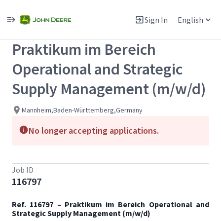
Single
Position
Sign In
English
View All Jobs
Praktikum im Bereich
Operational and Strategic
Supply Management (m/w/d)
Mannheim,Baden-Württemberg,Germany
No longer accepting applications.
Job ID
116797
Ref. 116797 – Praktikum im Bereich Operational and
Strategic Supply Management (m/w/d)