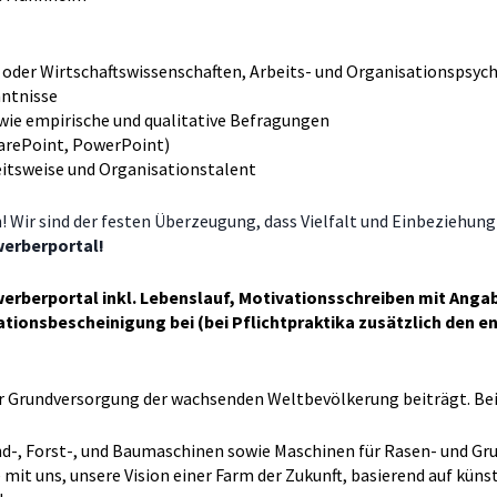
l- oder Wirtschaftswissenschaften, Arbeits- und Organisationspsyc
nntnisse
wie empirische und qualitative Befragungen
harePoint, PowerPoint)
itsweise und Organisationstalent
n! Wir sind der festen Überzeugung, dass Vielfalt und Einbeziehun
werberportal!
werberportal inkl. Lebenslauf, Motivationsschreiben mit Ang
tionsbescheinigung bei (bei Pflichtpraktika zusätzlich den e
zur Grundversorgung der wachsenden Weltbevölkerung beiträgt. Be
d-, Forst-, und Baumaschinen sowie Maschinen für Rasen- und Gru
t uns, unsere Vision einer Farm der Zukunft, basierend auf küns