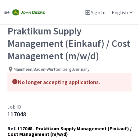
Single
Position
Sign In
English
View All Jobs
Praktikum Supply
Management (Einkauf) / Cost
Management (m/w/d)
Mannheim,Baden-Württemberg,Germany
No longer accepting applications.
Job ID
117048
Ref.
117048– Praktikum Supply Management (Einkauf) /
Cost Management (m/w/d)