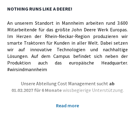
NOTHING RUNS LIKE A DEERE!
An unserem Standort in Mannheim arbeiten rund 3.600
Mitarbeitende für das größte John Deere Werk Europas.
Im Herzen der Rhein-Neckar-Region produzieren wir
smarte Traktoren für Kunden in aller Welt. Dabei setzen
wir auf innovative Technologien und nachhaltige
Lösungen. Auf dem Campus befindet sich neben der
Produktion auch das europäische Headquarter.
#wirsindmannheim
Unsere Abteilung Cost Management sucht
ab
01.02.2027 für 6 Monate
wissbegierige Unterstützung.
Praktikum Supply Management (Einkauf) / Cost
Read more
Management (m/w/d)
Werde Teil eines motivierten, agilen &
innovativen Teams, welches in einem spannenden und