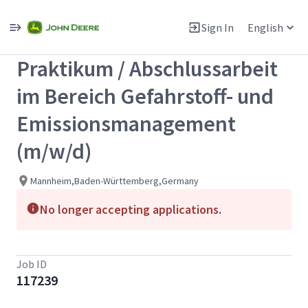
Single
Position
Sign In
English
View All Jobs
Praktikum / Abschlussarbeit
im Bereich Gefahrstoff- und
Emissionsmanagement
(m/w/d)
Mannheim,Baden-Württemberg,Germany
No longer accepting applications.
Job ID
117239