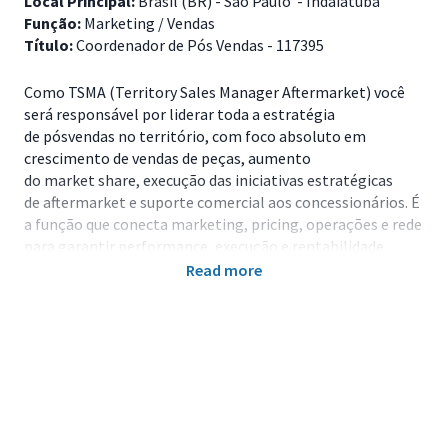
Local Principal:
Brasil (BR) - São Paulo - Indaiatuba
Função:
Marketing / Vendas
Título:
Coordenador de Pós Vendas - 117395
Como TSMA (Territory Sales Manager Aftermarket) você
será responsável por liderar toda a estratégia
de pósvendas no território, com foco absoluto em
crescimento de vendas de peças, aumento
do market share, execução das iniciativas estratégicas
de aftermarket e suporte comercial aos concessionários. É
a função que conecta marketing, pricing, operações e rede
para garantir performance, execução e rentabilidade.
Read more
Principais Responsabilidades
Crescimento da venda de Peças;
Gestão da performance do inventário de peças dos
distribuidores;