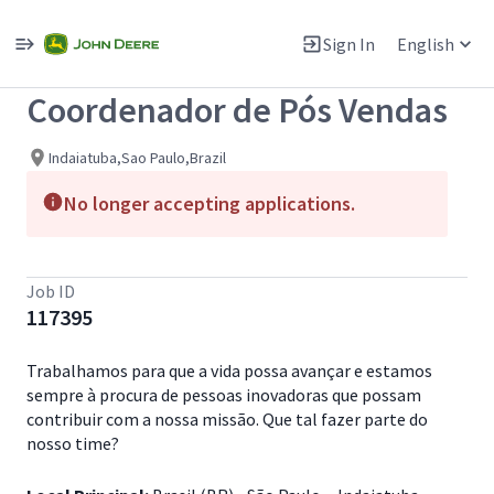
Single
Position
Sign In
English
View All Jobs
Coordenador de Pós Vendas
Indaiatuba,Sao Paulo,Brazil
No longer accepting applications.
Job ID
117395
Trabalhamos para que a vida possa avançar e estamos
sempre à procura de pessoas inovadoras que possam
contribuir com a nossa missão. Que tal fazer parte do
nosso time?