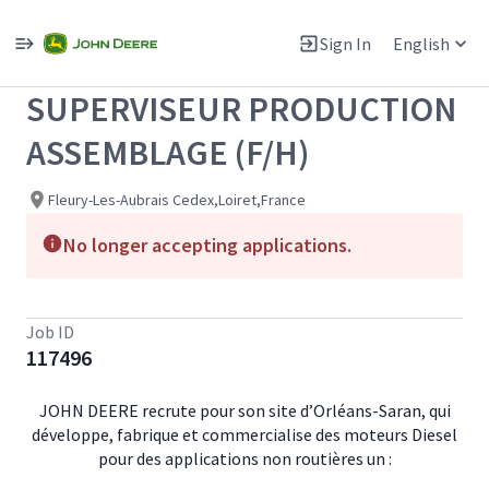
Single
Position
Sign In
English
View All Jobs
SUPERVISEUR PRODUCTION
ASSEMBLAGE (F/H)
Fleury-Les-Aubrais Cedex,Loiret,France
No longer accepting applications.
Job ID
117496
JOHN DEERE recrute pour son site d’Orléans-Saran, qui
développe, fabrique et commercialise des moteurs Diesel
pour des applications non routières un :