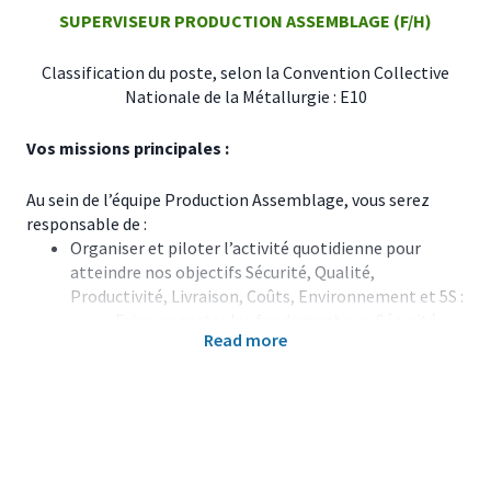
SUPERVISEUR PRODUCTION ASSEMBLAGE (F/H)
Classification du poste, selon la Convention Collective
Nationale de la Métallurgie : E10
Vos missions principales :
Au sein de l’équipe Production Assemblage, vous serez
responsable de :
Organiser et piloter l’activité quotidienne pour
atteindre nos objectifs Sécurité, Qualité,
Productivité, Livraison, Coûts, Environnement et 5S :
Faire respecter les fondamentaux : Sécurité,
Read more
Qualité, Règlement intérieur.
Répartir le travail et optimiser les moyens et
ressources (équipements, personnel).
Analyser les tableaux de bord et mettre en
place les actions correctives.
Communiquer les objectifs, décisions et
résultats.