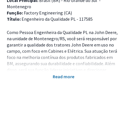
Local Principal:
Brasil (BR) - Rio Grande do Sul -
Montenegro
Função:
Factory Engineering (CA)
Título:
Engenheiro da Qualidade PL - 117585
Como Pessoa Engenheira da Qualidade PL na John Deere,
na unidade de Montenegro/RS, você será responsável por
garantir a qualidade dos tratores John Deere em uso no
campo, com foco em Cabines e Elétrica. Sua atuação terá
foco na melhoria contínua dos produtos fabricados em
BM, assegurando sua durabilidade e confiabilidade. Além
disso, será sua função liderar iniciativas e direcionar
esforços para atingir as metas de Qualidade Distinta do
Read more
Produto (DPQ).
Principais Responsabilidades
Coordenar as ações do time responsável pela
análise de dados de campo (DAT), garantindo
alinhamento e eficiência;
Atuar de forma analítica para quantificar, priorizar e