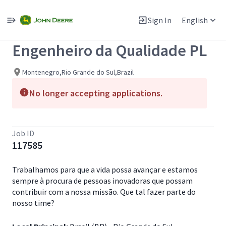
Single
Position
Sign In
English
View All Jobs
Engenheiro da Qualidade PL
Montenegro,Rio Grande do Sul,Brazil
No longer accepting applications.
Job ID
117585
Trabalhamos para que a vida possa avançar e estamos
sempre à procura de pessoas inovadoras que possam
contribuir com a nossa missão. Que tal fazer parte do
nosso time?