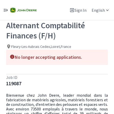
Single
Position
Sign In
English
View All Jobs
Alternant Comptabilité
Finances (F/H)
Fleury-Les-Aubrais Cedex,Loiret,France
No longer accepting applications.
Job ID
119087
Bienvenue chez John Deere, leader mondial dans la
fabrication de matériels agricoles, matériels forestiers et
de construction, d’entretien des pelouses et espaces verts.
Avec environ 73500 employés à travers le monde, nous
réalisons un chiffre d’affaires total de 39 milliards de