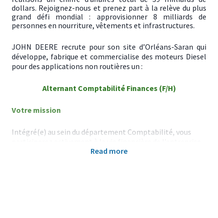
dollars. Rejoignez-nous et prenez part à la relève du plus
grand défi mondial : approvisionner 8 milliards de
personnes en nourriture, vêtements et infrastructures.
JOHN DEERE recrute pour son site d’Orléans-Saran qui
développe, fabrique et commercialise des moteurs Diesel
pour des applications non routières un :
Alternant Comptabilité Finances (F/H)
Votre mission
Intégré(e) au sein du département Comptabilité, vous
participerez activement à la vie financière de l’entreprise
Read more
et monterez progressivement en compétences aux côtés
d’une équipe experte et bienveillante. À ce titre, vous
interviendrez sur les missions variées telles que :
Contribuer aux clôtures comptables mensuelles et
annuelles en lien avec les équipes internes,
Participer aux travaux de contrôle interne et aux
sujets liés à la fiscalité,