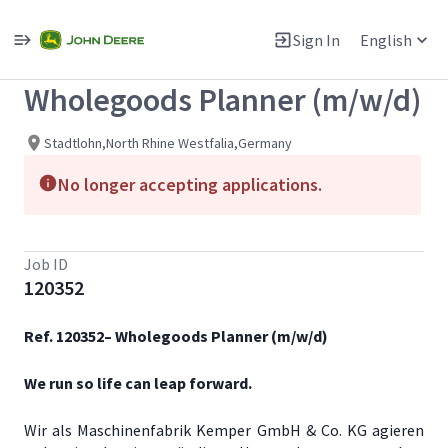
Single
Position
Sign In
English
View All Jobs
Wholegoods Planner (m/w/d)
Stadtlohn,North Rhine Westfalia,Germany
No longer accepting applications.
Job ID
120352
Ref. 120352– Wholegoods Planner (m/w/d)
We run so life can leap forward.
Wir als Maschinenfabrik Kemper GmbH & Co. KG agieren