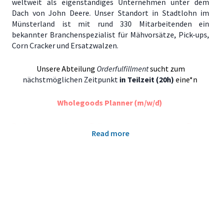
weltweit als eigenständiges Unternehmen unter dem
Dach von John Deere. Unser Standort in Stadtlohn im
Münsterland ist mit rund 330 Mitarbeitenden ein
bekannter Branchenspezialist für Mähvorsätze, Pick-ups,
Corn Cracker und Ersatzwalzen.
Unsere Abteilung
Orderfulfillment
sucht zum
nächstmöglichen Zeitpunkt
in Teilzeit (20h)
eine*n
Wholegoods Planner (m/w/d)
Du bist ein wichtiger Teil eines agil arbeitenden Teams
Read more
und arbeitest in einem spannenden Umfeld mit
verschiedenen Schnittstellen zusammen. In dieser
Position übernimmst Du eine Koordinationsfunktion im
Order Fulfillment Prozess und du stellst sicher, dass
unsere Kundenaufträge termin-, und prozesssicher
umgesetzt werden.
Darauf kannst Du Dich freuen: