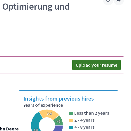
, Optimierung und
Upload your resume
Insights from previous hires
Years of experience
Less than 2 years
2-4
2 - 4 years
<2
4 - 8 years
ohn Deere
4-8