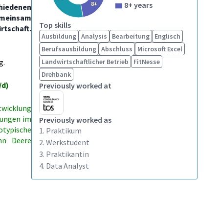
8+
8+ years
hiedenen
emeinsam
Top skills
tschaft.
Ausbildung
Analysis
Bearbeitung
Englisch
Berufsausbildung
Abschluss
Microsoft Excel
g.
Landwirtschaftlicher Betrieb
FitNesse
Drehbank
/d)
Previously worked at
twicklung
dungen im
Previously worked as
otypische
1. Praktikum
hn Deere
2. Werkstudent
3. Praktikantin
4. Data Analyst