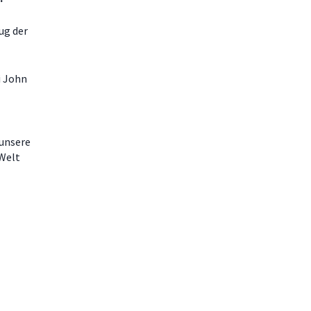
ug der
i John
 unsere
 Welt