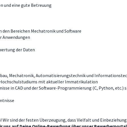
en und eine gute Betreuung
n den Bereichen Mechatronik und Software
ner Anwendungen
wertung der Daten
nbau, Mechatronik, Automatisierungstechnik und Informationstec
Hochschulstudiums mit aktueller Immatrikulation
nisse in CAD und der Software-Programmierung (C, Python, etc.) s
ntnisse
! Wir sind der festen Überzeugung, dass Vielfalt und Einbeziehun
 wir uns auf Deine Online-Bewerbung über unser Bewerberportal