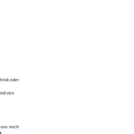
hnik oder
ind von
g uns noch
!