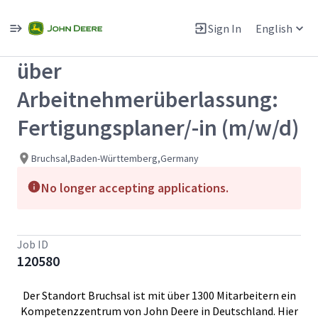
Single
Position
Sign In
English
View All Jobs
über
Arbeitnehmerüberlassung:
Fertigungsplaner/-in (m/w/d)
Bruchsal,Baden-Württemberg,Germany
No longer accepting applications.
Job ID
120580
Der Standort Bruchsal ist mit über 1300 Mitarbeitern ein
Kompetenzzentrum von John Deere in Deutschland. Hier