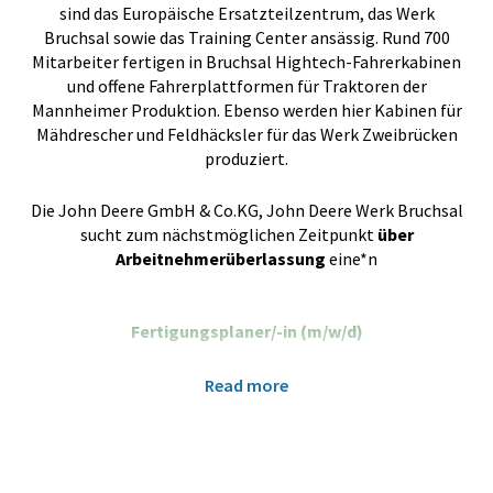
sind das Europäische Ersatzteilzentrum, das Werk
Bruchsal sowie das Training Center ansässig. Rund 700
Mitarbeiter fertigen in Bruchsal Hightech-Fahrerkabinen
und offene Fahrerplattformen für Traktoren der
Mannheimer Produktion. Ebenso werden hier Kabinen für
Mähdrescher und Feldhäcksler für das Werk Zweibrücken
produziert.
Die John Deere GmbH & Co.KG, John Deere Werk Bruchsal
sucht zum nächstmöglichen Zeitpunkt
über
Arbeitnehmerüberlassung
eine*n
Fertigungsplaner/-in (m/w/d)
Darauf kannst Du Dich freuen:
Read more
• Attraktives Vergütungspaket
• Hybrides Arbeiten in einer 35 Stundenwoche
• Hervorragende Sozialleistungen