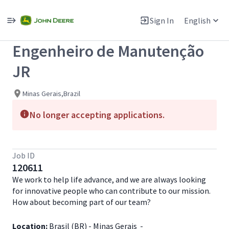
Single
Position
Sign In
English
View All Jobs
Engenheiro de Manutenção
JR
Minas Gerais,Brazil
No longer accepting applications.
Job ID
120611
We work to help life advance, and we are always looking
for innovative people who can contribute to our mission.
How about becoming part of our team?
Location:
Brasil (BR) - Minas Gerais -