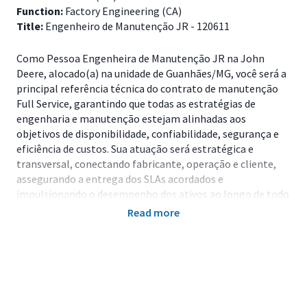
Function:
Factory Engineering (CA)
Title:
Engenheiro de Manutenção JR - 120611
Como Pessoa Engenheira de Manutenção JR na John
Deere, alocado(a) na unidade de Guanhães/MG, você será a
principal referência técnica do contrato de manutenção
Full Service, garantindo que todas as estratégias de
engenharia e manutenção estejam alinhadas aos
objetivos de disponibilidade, confiabilidade, segurança e
eficiência de custos. Sua atuação será estratégica e
transversal, conectando fabricante, operação e cliente,
assegurando a entrega dos SLAs acordados e
impulsionando o desempenho dos ativos ao longo de todo
o seu ciclo de vida.
Read more
Principais Responsabilidades
Traduzir engenharia em resultados operacionais,
conectando equipes técnicas, cliente e fabricante;