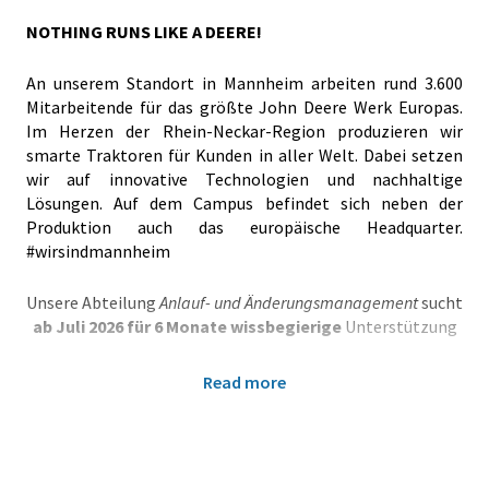
NOTHING RUNS LIKE A DEERE!
An unserem Standort in Mannheim arbeiten rund 3.600
Mitarbeitende für das größte John Deere Werk Europas.
Im Herzen der Rhein-Neckar-Region produzieren wir
smarte Traktoren für Kunden in aller Welt. Dabei setzen
wir auf innovative Technologien und nachhaltige
Lösungen. Auf dem Campus befindet sich neben der
Produktion auch das europäische Headquarter.
#wirsindmannheim
U
nsere Abteilung
Anlauf- und Änderungsmanagement
sucht
ab Juli 2026 für 6 Monate wissbegierige
Unterstützung
Praktikum im Anlauf- und Änderungsmanagement
Read more
(m/w/d)
Du wirst Teil eines jungen dynamischen Teams und
arbeitest in einem spannenden und interdisziplinären