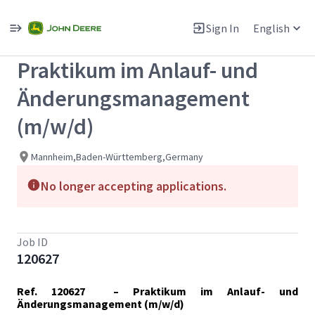
Single
Position
Sign In
English
View All Jobs
Praktikum im Anlauf- und
Änderungsmanagement
(m/w/d)
Mannheim,Baden-Württemberg,Germany
No longer accepting applications.
Job ID
120627
Ref. 120627 – Praktikum im Anlauf- und
Änderungsmanagement (m/w/d)