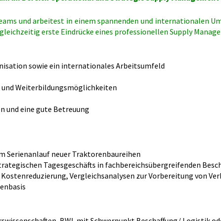
Teams und arbeitest in einem spannenden und internationalen Umf
 gleichzeitig erste Eindrücke eines professionellen Supply Mana
anisation sowie ein internationales Arbeitsumfeld
- und Weiterbildungsmöglichkeiten
en und eine gute Betreuung
m Serienanlauf neuer Traktorenbaureihen
 strategischen Tagesgeschäfts in fachbereichsübergreifenden Be
 Kostenreduzierung, Vergleichsanalysen zur Vorbereitung von V
tenbasis
urswissenschaften, BWL mit Schwerpunkt Beschaffung/ Logistik o