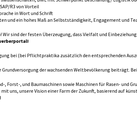
SAP/R3 von Vorteil
rache in Wort und Schrift
iten und ein hohes Maß an Selbstständigkeit, Engagement und Te
n! Wir sind der festen Überzeugung, dass Vielfalt und Einbeziehun
werberportal!
ung bei (bei Pflichtpraktika zusätzlich den entsprechenden
Ausz
zur Grundversorgung der wachsenden Weltbevölkerung beiträgt. Be
d-, Forst-, und Baumaschinen sowie Maschinen für Rasen- und Gru
t uns, unsere Vision einer Farm der Zukunft, basierend auf küns
d