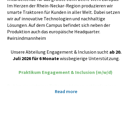
Im Herzen der Rhein-Neckar-Region produzieren wir
smarte Traktoren für Kunden in aller Welt. Dabei setzen
wir auf innovative Technologien und nachhaltige
Lösungen. Auf dem Campus befindet sich neben der
Produktion auch das europäische Headquarter.
#wirsindmannheim
Unsere Abteilung Engagement & Inclusion sucht
ab 20.
Juli 2026 für 6 Monate
wissbegierige Unterstützung.
Praktikum Engagement & Inclusion
(m/w/d)
Du bist ein wichtiger Teil eines kleinen, schlagfertigen
Read more
Teams und arbeitest in einem spannenden und
internationalen Umfeld. Mit Deiner Arbeit trägst Du
persönlich zur erfolgreichen Weiterentwicklung der
Employee Experience und hast die Möglichkeit, unsere
Firmenkultur aktiv mitzugestalten.