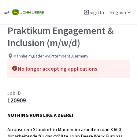
Single
Position
Sign In
English
View All Jobs
Praktikum Engagement &
Inclusion (m/w/d)
Mannheim,Baden-Württemberg,Germany
No longer accepting applications.
Job ID
120909
NOTHING RUNS LIKE A DEERE!
An unserem Standort in Mannheim arbeiten rund 3.600
Mitarbeitende für das größte John Deere Werk Europas.