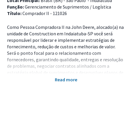
Local Principal:
Brasil (BR) - São Paulo - Indaiatuba
Função:
Gerenciamento de Suprimentos / Logística
Título:
Comprador II - 121026
Como Pessoa Compradora II na John Deere, alocado(a) na
unidade de Construction em Indaiatuba-SP você será
responsável por liderar e implementar estratégias de
fornecimento, redução de custos e melhorias de valor.
Será o ponto focal para o relacionamento com
fornecedores, garantindo qualidade, entregas e resolução
de problemas, negociar contratos alinhados com a
estratégia global de suprimentos e desenvolver planos de
comunicação específicos para partes interessadas.
Read more
Principais Responsabilidades
• Desenvolver e implementar estratégias de
fornecimento para produtos correntes (OFP) dentro das
commodities de responsabilidade;
• Liderar implementação de projetos de redução de