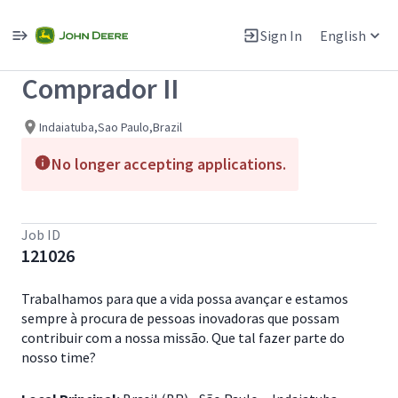
Single
Position
Sign In
English
View All Jobs
Comprador II
Indaiatuba,Sao Paulo,Brazil
No longer accepting applications.
Job ID
121026
Trabalhamos para que a vida possa avançar e estamos
sempre à procura de pessoas inovadoras que possam
contribuir com a nossa missão. Que tal fazer parte do
nosso time?