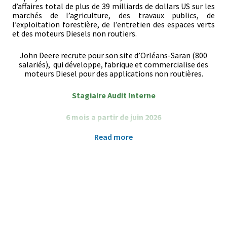
d’affaires total de plus de 39 milliards de dollars US sur les
marchés de l’agriculture, des travaux publics, de
l’exploitation forestière, de l’entretien des espaces verts
et des moteurs Diesels non routiers.
John Deere recrute pour son site d’Orléans-Saran (800
salariés), qui développe, fabrique et commercialise des
moteurs Diesel pour des applications non routières.
Stagiaire Audit Interne
6 mois a partir de juin 2026
Read more
Objectifs à atteindre
À l’issue du stage, vous serez capable de contribuer de
manière significative à une mission d’audit ou de conseil et
de formuler des recommandations pertinentes à
destination du management.
Missions confiées au stagiaire
Participer activement à des missions d’audit