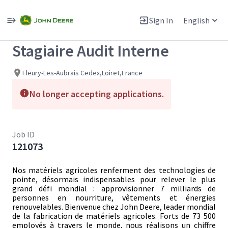
Single
Position
Sign In
English
View All Jobs
Stagiaire Audit Interne
Fleury-Les-Aubrais Cedex,Loiret,France
No longer accepting applications.
Job ID
121073
Nos matériels agricoles renferment des technologies de
pointe, désormais indispensables pour relever le plus
grand défi mondial : approvisionner 7 milliards de
personnes en nourriture, vêtements et énergies
renouvelables. Bienvenue chez John Deere, leader mondial
de la fabrication de matériels agricoles. Forts de 73 500
employés à travers le monde, nous réalisons un chiffre