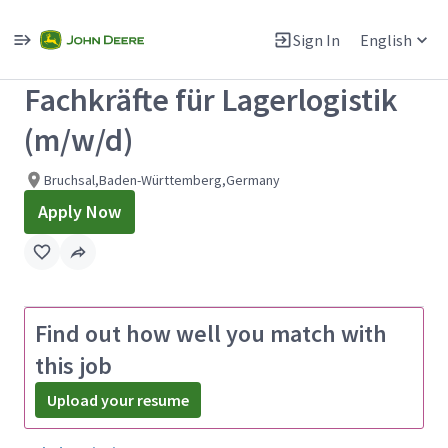
Single
Position
Sign In
English
View All Jobs
Fachkräfte für Lagerlogistik
(m/w/d)
Bruchsal,Baden-Württemberg,Germany
Apply Now
Find out how well you match with
this job
Upload your resume