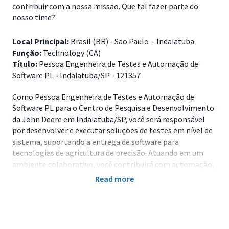
contribuir com a nossa missão. Que tal fazer parte do
nosso time?
Local Principal:
Brasil (BR) - São Paulo - Indaiatuba
Função:
Technology (CA)
Título:
Pessoa Engenheira de Testes e Automação de
Software PL - Indaiatuba/SP - 121357
Como Pessoa Engenheira de Testes e Automação de
Software PL para o Centro de Pesquisa e Desenvolvimento
da John Deere em Indaiatuba/SP, você será responsável
por desenvolver e executar soluções de testes em nível de
sistema, suportando a entrega de software para
tecnologias de agricultura de precisão. Atuando em um
ambiente colaborativo, você contribuirá com automação,
integração contínua e validação de sistemas, garantindo
Read more
qualidade, confiabilidade e desempenho dos produtos.
Principais Responsabilidades