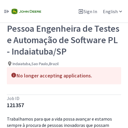
Single
Position
Sign In
English
View All Jobs
Pessoa Engenheira de Testes
e Automação de Software PL
- Indaiatuba/SP
Indaiatuba,Sao Paulo,Brazil
No longer accepting applications.
Job ID
121357
Trabalhamos para que a vida possa avançar e estamos
sempre à procura de pessoas inovadoras que possam