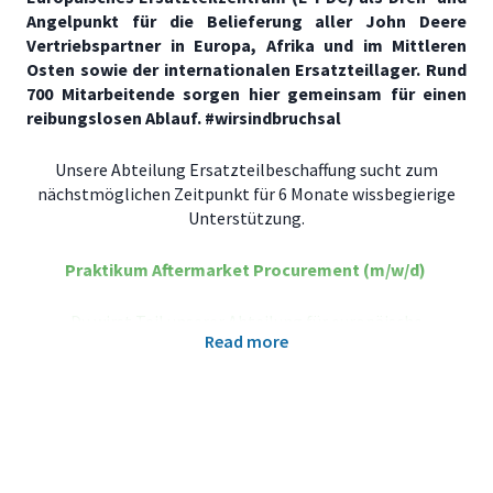
Angelpunkt für die Belieferung aller John Deere
Vertriebspartner in Europa, Afrika und im Mittleren
Osten sowie der internationalen Ersatzteillager. Rund
700 Mitarbeitende sorgen hier gemeinsam für einen
reibungslosen Ablauf. #wirsindbruchsal
Unsere Abteilung Ersatzteilbeschaffung sucht zum
nächstmöglichen Zeitpunkt für 6 Monate wissbegierige
Unterstützung.
Praktikum Aftermarket Procurement (m/w/d)
Du wirst Teil unserer Abteilung für europäische
Read more
Ersatzteilbeschaffung und arbeitest in einem spannenden
Umfeld mit europäischen Lieferanten. Mit Deinem Einsatz
unterstützt Du die Weiterentwicklung unserer
Lieferantenstruktur und trägst dazu bei, die Verfügbarkeit
von Ersatzteilen nachhaltig sicherzustellen.