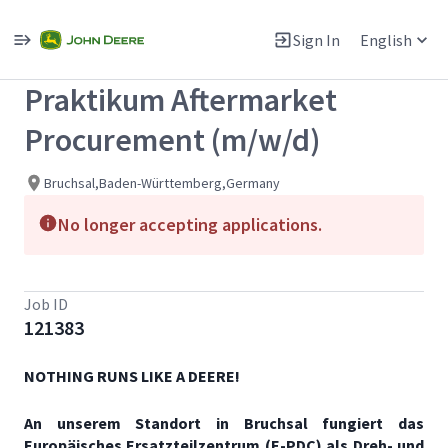
Single
Position
Sign In
English
View All Jobs
Praktikum Aftermarket
Procurement (m/w/d)
Bruchsal,Baden-Württemberg,Germany
No longer accepting applications.
Job ID
121383
NOTHING RUNS LIKE A DEERE!
An unserem Standort in Bruchsal fungiert das
Europäisches Ersatzteilzentrum (E-PDC) als Dreh- und