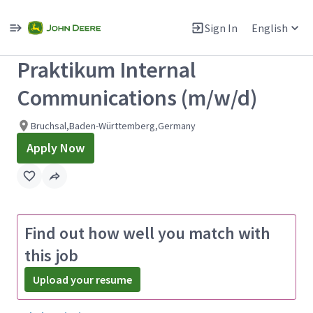
Single
Position
Sign In
English
View All Jobs
Praktikum Internal
Communications (m/w/d)
Bruchsal,Baden-Württemberg,Germany
Apply Now
Find out how well you match with
this job
Upload your resume