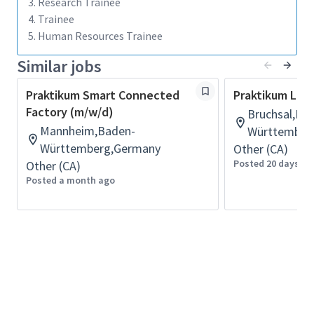
3. Research Trainee
Weiterbildungsmöglichkeiten
4. Trainee
37 Stunden/ Woche
5. Human Resources Trainee
kreative Freiräume bei der Durchführung
von Projekten und eine gute Betreuung
Similar jobs
Vergünstigtes Mittagsessen in der
Cafeteria
Praktikum Smart Connected
Praktikum Logi
Factory (m/w/d)
Bruchsal,Ba
Diese Aufgaben erwarten Dich:
Mannheim,Baden-
Württember
Pflege und Betreuung der internen
Württemberg,Germany
Other (CA)
Kommunikationskanäle am Standort
Posted 20 days ag
Other (CA)
Bruchsal
Unterstützung bei der Redaktionsplanung
Posted a month ago
Erstellung von zielgruppengerechtem
Content (Texte, Fotos/Videos, Grafiken)
Unterstützung bei Projekten und
Kampagnen (z. B. bei der Einführung einer
Mitarbeiter-App)
Fotografie in der Produktion sowie bei
internen/externen Events