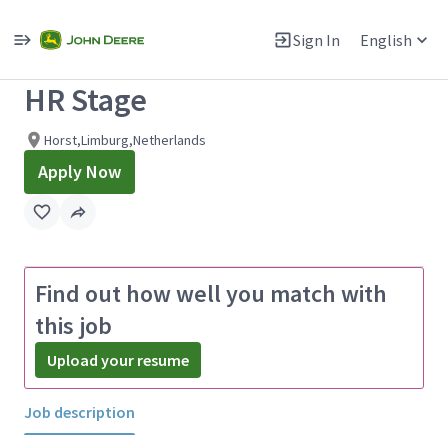
Single
Position
Sign In
English
View All Jobs
HR Stage
Horst,Limburg,Netherlands
Apply Now
Find out how well you match with
this job
Upload your resume
Job description