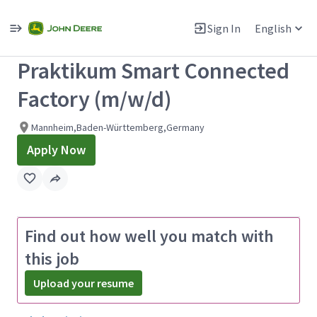
Single
Position
Sign In
English
View All Jobs
Praktikum Smart Connected
Factory (m/w/d)
Mannheim,Baden-Württemberg,Germany
Apply Now
Find out how well you match with
this job
Upload your resume