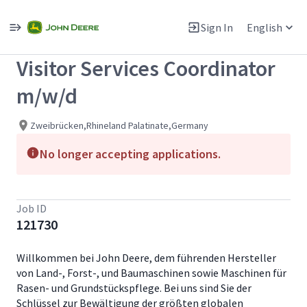
Single
Position
Sign In
English
View All Jobs
Visitor Services Coordinator
m/w/d
Zweibrücken,Rhineland Palatinate,Germany
No longer accepting applications.
Job ID
121730
Willkommen bei John Deere, dem führenden Hersteller
von Land-, Forst-, und Baumaschinen sowie Maschinen für
Rasen- und Grundstückspflege. Bei uns sind Sie der
Schlüssel zur Bewältigung der größten globalen