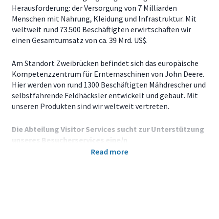
Herausforderung: der Versorgung von 7 Milliarden
Menschen mit Nahrung, Kleidung und Infrastruktur. Mit
weltweit rund 73.500 Beschäftigten erwirtschaften wir
einen Gesamtumsatz von ca. 39 Mrd. US$.
Am Standort Zweibrücken befindet sich das europäische
Kompetenzzentrum für Erntemaschinen von John Deere.
Hier werden von rund 1300 Beschäftigten Mähdrescher und
selbstfahrende Feldhäcksler entwickelt und gebaut. Mit
unseren Produkten sind wir weltweit vertreten.
Die Abteilung Visitor Services sucht zur Unterstützung
unseres Besucherservices eine/n
Read more
Visitor Services Coordinator (m/w/d)
Wir suchen eine hoch motivierte und kundenorientierte
Persönlichkeit als Visitor Services Koordinator in Vollzeit
zur Verstärkung unseres Teams im Werk Zweibrücken. Es
handelt sich um eine befristete Position